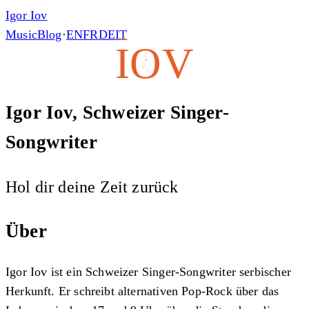
Igor Iov
Music
Blog
·
EN
FR
DE
IT
I
O
V
5
9
Igor Iov, Schweizer Singer-
Songwriter
Hol dir deine Zeit zurück
Über
Igor Iov ist ein Schweizer Singer-Songwriter serbischer
Herkunft. Er schreibt alternativen Pop-Rock über das