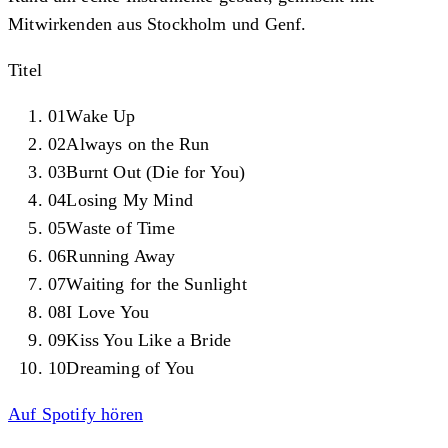
Mitwirkenden aus Stockholm und Genf.
Titel
01
Wake Up
02
Always on the Run
03
Burnt Out (Die for You)
04
Losing My Mind
05
Waste of Time
06
Running Away
07
Waiting for the Sunlight
08
I Love You
09
Kiss You Like a Bride
10
Dreaming of You
Auf Spotify hören